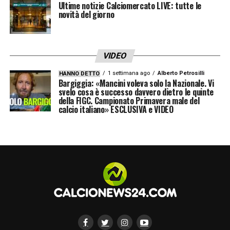
Ultime notizie Calciomercato LIVE: tutte le
Anche se meno in evidenza all’Allianz
novità del giorno
Stadium, ha garantito presenza e attenzione,
con 32 passaggi positivi (è il granata che ha
gestito più palloni), quattro palle intercettate
VIDEO
e sei possessi recuperati. Un Coco a tutto
1 settimana ago
Alberto Petrosilli
HANNO DETTO
Bargiggia: «Mancini voleva solo la Nazionale. Vi
campo, sempre più incisivo e con la
svelo cosa è successo davvero dietro le quinte
della FIGC. Campionato Primavera male del
continuità che i tifosi granata si aspettano
calcio italiano» ESCLUSIVA e VIDEO
da lui.
La difesa del Torino si presenta compatta e
solida, pronta ad affrontare il Como con la
consapevolezza di poter contare su tre
pilastri che hanno dimostrato di essere
all’altezza delle aspettative.