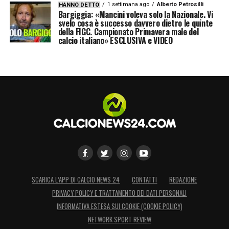
1 settimana ago
Alberto Petrosilli
HANNO DETTO
Bargiggia: «Mancini voleva solo la Nazionale. Vi
svelo cosa è successo davvero dietro le quinte
della FIGC. Campionato Primavera male del
calcio italiano» ESCLUSIVA e VIDEO
SCARICA L’APP DI CALCIO NEWS 24
CONTATTI
REDAZIONE
PRIVACY POLICY E TRATTAMENTO DEI DATI PERSONALI
INFORMATIVA ESTESA SUI COOKIE (COOKIE POLICY)
NETWORK SPORT REVIEW