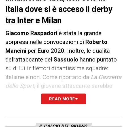
Italia dove si è acceso il derby
tra Inter e Milan
Giacomo Raspadori
è stata la grande
sorpresa nelle convocazioni di
Roberto
Mancini
per Euro 2020. Inoltre, le qualità
dell’attaccante del
Sassuolo
hanno puntato
su di lui i riflettori di tantissime squadre:
italiane e non. Come riportato da
La Gazzetta
dello Sport
, il giovane attaccante sarebbe
finito nel mirino di squadre di Bundesliga,
READ MORE
quali
Lipsia
e
Eintracht Francoforte
, e Ligue
1, con il
Marsiglia
interessato già a gennaio.
In Italia, invece, le più interessate
IL CALCIO DEL GIORNO