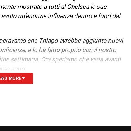
ente mostrato a tutti al Chelsea le sue
avuto un’enorme influenza dentro e fuori dal
speravamo che Thiago avrebbe aggiunto nuovi
rificenze, e lo ha fatto proprio con il nostro
ne settimana. Ora speriamo che vada avanti
simo anno.
EAD MORE
S