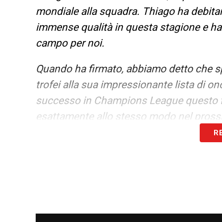
mondiale alla squadra. Thiago ha debitam
immense qualità in questa stagione e ha 
campo per noi.
Quando ha firmato, abbiamo detto che 
trofei alla sua impressionante lista di ono
successo in Champions League questo fi
esattamente allo stesso modo nel pros
R
LA PLAYLIST DELLE NOSTRE TOP NEW