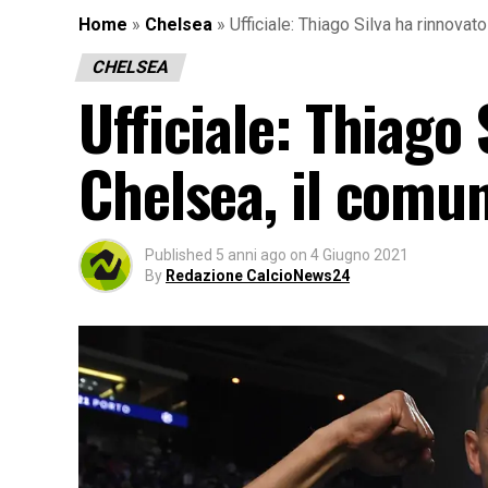
Home
»
Chelsea
»
Ufficiale: Thiago Silva ha rinnovat
CHELSEA
Ufficiale: Thiago 
Chelsea, il comu
Published
5 anni ago
on
4 Giugno 2021
By
Redazione CalcioNews24