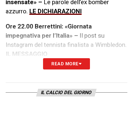
insensate» –
Le parole dell’ex bomber
azzurro.
LE DICHIARAZIONI
Ore 22.00 Berrettini: «Giornata
impegnativa per l’Italia» –
Il post su
Instagram del tennista finalista a Wimbledon.
IL MESSAGGIO
READ MORE
Ore 21.00 La Regina Elisabetta scrive
all’Inghilterra –
«Orgogliosi del vostro
percorso».
LA LETTERA
IL CALCIO DEL GIORNO
Ore 20.30 Southgate: «Partita difficile, non
fischiamo l’inno» –
Le parole del ct inglese
in conferenza stampa.
LA CONFERENZA