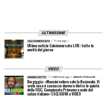
Ore 19.30 Foden: «Giochiamo come se
fosse la prima partita» –
Le parole del
giocatore inglese prima della finale di Euro
2020.
LE DICHIARAZIONI
ULTIMISSIME
Ore 18.30 Mancini: «Domani vogliamo
11 ore ago
CALCIOMERCATO
giocare la nostra partita» –
La conferenza
Ultime notizie Calciomercato LIVE: tutte le
novità del giorno
stampa del ct dell’Italia.
LA CONFERENZA
Ore 18.30 Chiellini: «In campo con un
VIDEO
pizzico di follia» –
La conferenza stampa
1 settimana ago
Alberto Petrosilli
HANNO DETTO
del capitano dell’Italia.
LA CONFERENZA
Bargiggia: «Mancini voleva solo la Nazionale. Vi
svelo cosa è successo davvero dietro le quinte
della FIGC. Campionato Primavera male del
Ore 18.00 Gravina: «Vogliamo portare la
calcio italiano» ESCLUSIVA e VIDEO
Coppa in Italia» –
Le parole del Presidente
FIGC.
LE DICHIARAZIONI