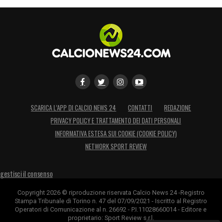
Ore 17.20 L’Hellas Verona dirama la lista
dei convocati per il ritiro –
C’è anche il
nuovo arrivato Hongla.
LA LISTA
Ore 16.30 Filippo Inzaghi: «Scelto il Brescia
d’istinto» –
Le parole del nuovo tecnico
SCARICA L’APP DI CALCIO NEWS 24
CONTATTI
REDAZIONE
delle Rondinelle.
LE DICHIARAZIONI
PRIVACY POLICY E TRATTAMENTO DEI DATI PERSONALI
Ore 16.15 Inghilterra in lutto –
INFORMATIVA ESTESA SUI COOKIE (COOKIE POLICY)
Morto Paul
NETWORK SPORT REVIEW
Mariner, ex nazionale inglese.
LA NOTIZIA
gestisci il consenso
Ore 15.30 Harry Kane a Sky Sport: «Con
Bunucci-Chiellini sarà una grande
Copyright 2026 © riproduzione riservata Calcio News 24 -Registro
Stampa Tribunale di Torino n. 47 del 07/09/2021 - Iscritto al Registro
battaglia» –
Le parole dell’attaccante
Operatori di Comunicazione al n. 26692 - P.I.11028660014 - Editore e
proprietario: Sport Review s.r.l.
dell’Inghilterra.
LE DICHIARAZIONI