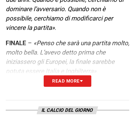
dominare l’avversario. Quando non è
possibile, cerchiamo di modificarci per
vincere la partita»
.
FINALE
–
«Penso che sarà una partita molto,
molto bella. L’avevo detto prima che
iniziassero gli Europei, la finale sarebbe
potuta essere Italia e Inghilterra»
.
READ MORE
LA PLAYLIST DELLE NOSTRE TOP NEWS
IL CALCIO DEL GIORNO