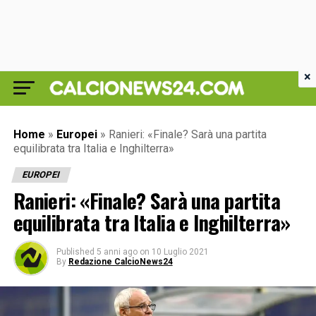
×
Home
»
Europei
»
Ranieri: «Finale? Sarà una partita
equilibrata tra Italia e Inghilterra»
EUROPEI
Ranieri: «Finale? Sarà una partita
equilibrata tra Italia e Inghilterra»
Published
5 anni ago
on
10 Luglio 2021
By
Redazione CalcioNews24