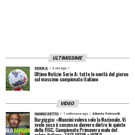
nuovo esterno destro di difesa e Janmaat
potrebbe fare al caso loro. In particolare,
l’Inter sembra essere il club maggiormente
interessato. I nerazzurri potrebbero bussare
alla porta del Newcastle per
Thauvin
,
attualmente in prestito al Marsiglia, e
potrebbero intavolare una doppia trattativa
ULTIMISSIME
per i due giocatori dei bianconeri. Il
6 ore ago
SERIE A
Ultime Notizie Serie A: tutte le novità del giorno
campionato volge ormai al termine, il
sul massimo campionato italiano
calciomercato scalda i motori.
LA PLAYLIST DELLE NOSTRE TOP NEWS
VIDEO
1 settimana ago
Alberto Petrosilli
HANNO DETTO
Bargiggia: «Mancini voleva solo la Nazionale. Vi
svelo cosa è successo davvero dietro le quinte
della FIGC. Campionato Primavera male del
calcio italiano» ESCLUSIVA e VIDEO