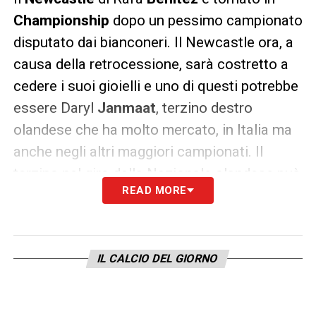
Championship
dopo un pessimo campionato
disputato dai bianconeri. Il Newcastle ora, a
causa della retrocessione, sarà costretto a
cedere i suoi gioielli e uno di questi potrebbe
essere Daryl
Janmaat
, terzino destro
olandese che ha molto mercato, in Italia ma
anche negli altri maggiori campionati. Il
terzino nel giro della Nazionale olandese puà
READ MORE
lasciare i Magpies per circa 9 milioni di euro
e le big italiane sono alla finestra.
LE ULTIME –
Secondo il “
Newcastle
IL CALCIO DEL GIORNO
Chronicle
” Janmaat piace a
Juventus
,
Inter
e
Napoli
. I tre club nostrani cercano un