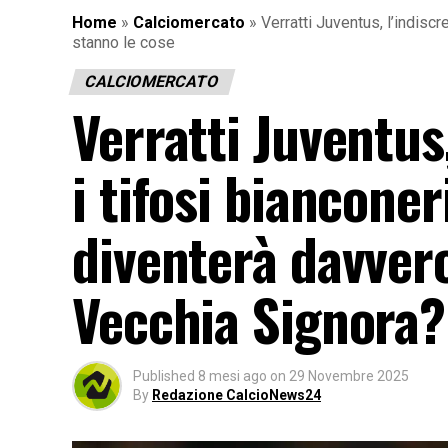
Home
»
Calciomercato
»
Verratti Juventus, l’indisc
stanno le cose
CALCIOMERCATO
Verratti Juventus
i tifosi bianconer
diventerà davvero
Vecchia Signora?
Published
8 mesi ago
on
29 Novembre 2025
By
Redazione CalcioNews24