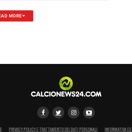
ebbe però una riorganizzazione del centrocampo.
EAD MORE
 non verrebbe escluso, anzi ritornerebbe nel suo
e maggiore freschezza e libertà di inserimento.
 adattarlo davanti alla difesa resta suggestiva ma
 Juventus non può permettersi passi falsi nella
etti, che sta cercando di dare identità e continuità
lzarini, due o tre innesti mirati potrebbero
a immediata allo scudetto già dalla prossima
he l’ipotesi
Verratti Juventus
assume contorni
nza internazionale e caratteristiche uniche,
are il puzzle bianconero.
E
PRIVACY POLICY E TRATTAMENTO DEI DATI PERSONALI
INFORMATIVA ES