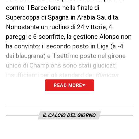
contro il Barcellona nella finale di
Supercoppa di Spagna in Arabia Saudita.
Nonostante un ruolino di 24 vittorie, 4
pareggi e 6 sconfitte, la gestione Alonso non
ha convinto: il secondo posto in Liga (a -4
dai blaugrana) e il settimo posto nel girone
unico di Champions sono stati giudicati
insufficienti per gli standard dei
Blancos
.
READ MORE
Il futuro: Arbeloa traghettatore,
Alonso riflette
Mentre a Madrid la squadra è stata affidata
IL CALCIO DEL GIORNO
ad
Álvaro Arbeloa
, in Germania si sogna il
grande ritorno. L’operazione resta però in