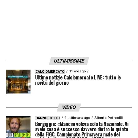
salita: dopo aver vinto tutto col Leverkusen,
Alonso aveva mercato nei top club assoluti.
Accettare l’Eintracht potrebbe sembrare un
passo indietro, ma la voglia di riscatto
immediato potrebbe giocare a favore dei
tedeschi.
ULTIMISSIME
LA PLAYLIST DELLE NOSTRE TOP NEWS
11 ore ago
CALCIOMERCATO
Ultime notizie Calciomercato LIVE: tutte le
novità del giorno
VIDEO
1 settimana ago
Alberto Petrosilli
HANNO DETTO
Bargiggia: «Mancini voleva solo la Nazionale. Vi
svelo cosa è successo davvero dietro le quinte
della FIGC. Campionato Primavera male del