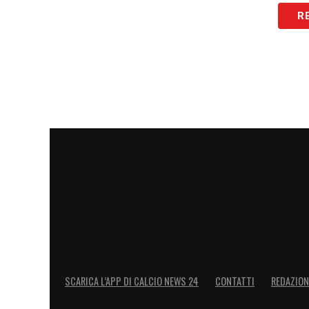
R
SCARICA L’APP DI CALCIO NEWS 24
CONTATTI
REDAZION