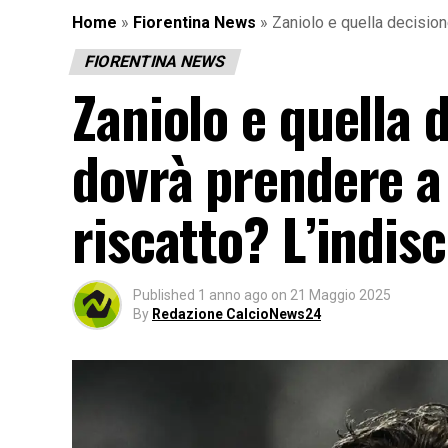
Home
»
Fiorentina News
»
Zaniolo e quella decisione
FIORENTINA NEWS
Zaniolo e quella 
dovrà prendere a 
riscatto? L’indis
Published
1 anno ago
on
21 Maggio 2025
By
Redazione CalcioNews24