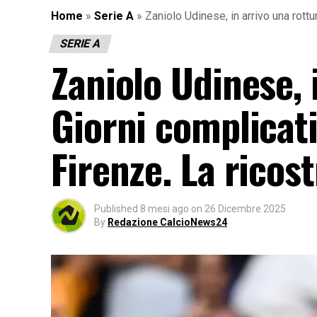
Home
»
Serie A
»
Zaniolo Udinese, in arrivo una rott
SERIE A
Zaniolo Udinese, 
Giorni complicat
Firenze. La ricos
Published
8 mesi ago
on
26 Dicembre 2025
By
Redazione CalcioNews24