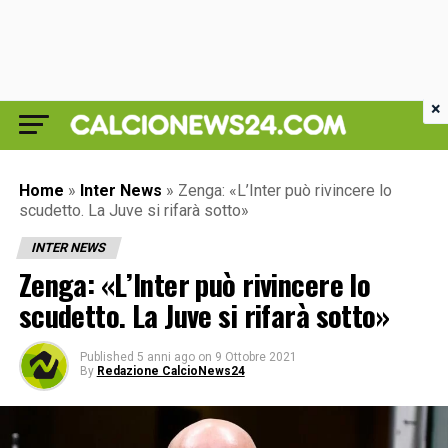
×
Home
»
Inter News
»
Zenga: «L’Inter può rivincere lo
scudetto. La Juve si rifarà sotto»
INTER NEWS
Zenga: «L’Inter può rivincere lo
scudetto. La Juve si rifarà sotto»
Published
5 anni ago
on
9 Ottobre 2021
By
Redazione CalcioNews24