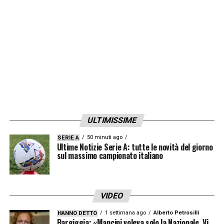
l’anno scorso si è espresso a grandi livelli, è
una conferma. Quanto alla
Juve
, con Allegri
sicuramente torna perchè Max è uno tosto
».
LA PLAYLIST DELLE NOSTRE TOP NEWS
ULTIMISSIME
50 minuti ago
SERIE A
Ultime Notizie Serie A: tutte le novità del giorno
sul massimo campionato italiano
VIDEO
1 settimana ago
Alberto Petrosilli
HANNO DETTO
Bargiggia: «Mancini voleva solo la Nazionale. Vi