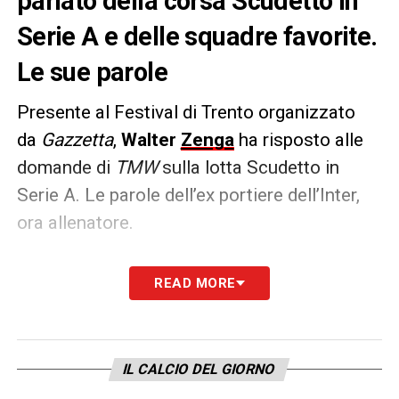
parlato della corsa Scudetto in
Serie A e delle squadre favorite.
Le sue parole
Presente al Festival di Trento organizzato
da
Gazzetta
,
Walter
Zenga
ha risposto alle
domande di
TMW
sulla lotta Scudetto in
Serie A. Le parole dell’ex portiere dell’Inter,
ora allenatore.
«
L’Inter
può ripetersi, ha tutto per farlo. Il
READ MORE
campionato è lungo e occorre pensare al
presente. Il
Napoli
oggi è la squadra più in
forma, che sta meglio, ma occorre vedere
IL CALCIO DEL GIORNO
tutto nel lungo termine. Osimhen? anche