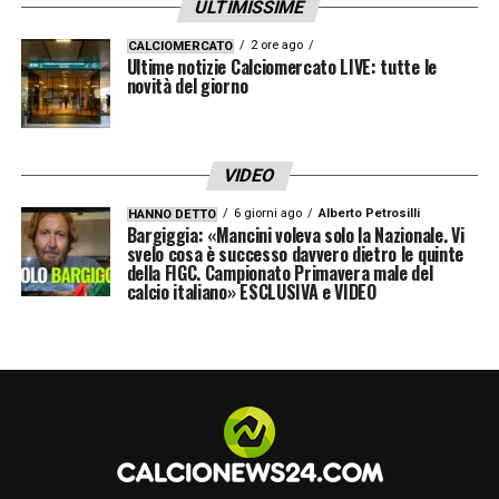
ULTIMISSIME
inserire condizioni accessorie che possano
2 ore ago
CALCIOMERCATO
rendere più sostenibile l’investimento.
Ultime notizie Calciomercato LIVE: tutte le
novità del giorno
L’ottimismo cresce tra i dirigenti giallorossi,
convinti che Zirkzee possa rappresentare il
VIDEO
profilo ideale per arricchire il reparto
6 giorni ago
Alberto Petrosilli
HANNO DETTO
offensivo: giovane, tecnico, moderno e
Bargiggia: «Mancini voleva solo la Nazionale. Vi
svelo cosa è successo davvero dietro le quinte
capace di interpretare vari ruoli nel fronte
della FIGC. Campionato Primavera male del
calcio italiano» ESCLUSIVA e VIDEO
d’attacco. Il dialogo prosegue e, se gli
sviluppi attuali verranno confermati, la pista
Zirkzee Roma
potrebbe concretizzarsi già
nelle prossime settimane, consegnando alla
squadra un innesto di grande prospettiva e
qualità.