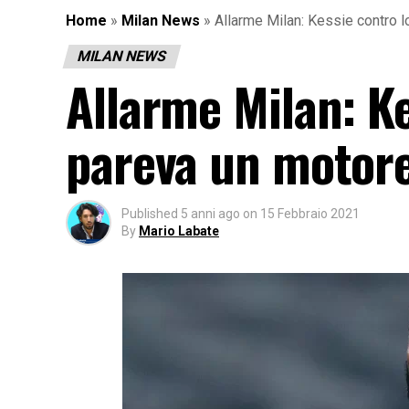
Home
»
Milan News
»
Allarme Milan: Kessie contro 
MILAN NEWS
Allarme Milan: Ke
pareva un motore
Published
5 anni ago
on
15 Febbraio 2021
By
Mario Labate