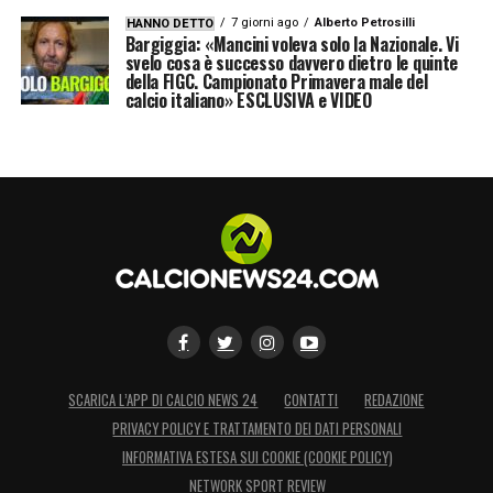
7 giorni ago
Alberto Petrosilli
HANNO DETTO
Bargiggia: «Mancini voleva solo la Nazionale. Vi
svelo cosa è successo davvero dietro le quinte
della FIGC. Campionato Primavera male del
calcio italiano» ESCLUSIVA e VIDEO
SCARICA L’APP DI CALCIO NEWS 24
CONTATTI
REDAZIONE
PRIVACY POLICY E TRATTAMENTO DEI DATI PERSONALI
INFORMATIVA ESTESA SUI COOKIE (COOKIE POLICY)
NETWORK SPORT REVIEW