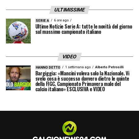
nominato Giovane Giocatore dell’Anno PFA
ULTIMISSIME
nel 2022/23 ed è stato inserito nella
6 ore ago
SERIE A
Ultime Notizie Serie A: tutte le novità del giorno
Squadra della Stagione PFA nello stesso
sul massimo campionato italiano
anno. Il nostro attaccante è stato anche
nominato Giocatore dell’Anno della
VIDEO
Nazionale Inglese sia nel 2021/22 che nel
2022/23
.
Leader del nostro reparto
1 settimana ago
Alberto Petrosilli
HANNO DETTO
Bargiggia: «Mancini voleva solo la Nazionale. Vi
offensivo, Bukayo si è affermato come uno
svelo cosa è successo davvero dietro le quinte
della FIGC. Campionato Primavera male del
dei migliori attaccanti del calcio mondiale
calcio italiano» ESCLUSIVA e VIDEO
grazie alle sue prestazioni costanti. Ha vinto
il premio di Giocatore del mese dell’Arsenal
più volte di qualsiasi altro giocatore da
quando è stato istituito nel 2012
».