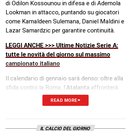
di Odilon Kossounou in difesa e di Ademola
Lookman in attacco, puntando su giocatori
come Kamaldeen Sulemana, Daniel Maldini e
Lazar Samardzic per garantire continuità.
LEGGI ANCHE >>> Ultime Notizie Serie A:
tutte le novità del giorno sul massimo
campionato italiano
Il calendario di gennaio sarà denso: oltre alla
sfida contro la Roma, l’
Atalanta
affronterà
Bologna il 7 gennaio, Torino il 10 e poi le
READ MORE
sfide europee contro Pisa, Athletic Bilbao e
Parma, intervallate dalla trasferta a Bruxelles
contro l’Union Saint-Gilloise il 28 gennaio.
IL CALCIO DEL GIORNO