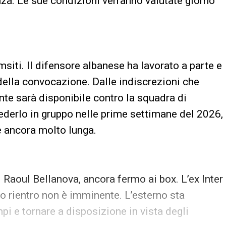
a. Le sue condizioni verranno valutate giorno
msiti. Il difensore albanese ha lavorato a parte e
 della convocazione. Dalle indiscrezioni che
mente sarà disponibile contro la squadra di
ivederlo in gruppo nelle prime settimane del 2026,
e ancora molto lunga.
 Raoul Bellanova, ancora fermo ai box. L’ex Inter
uo rientro non è imminente. L’esterno sta
i e tornare a disposizione in vista degli