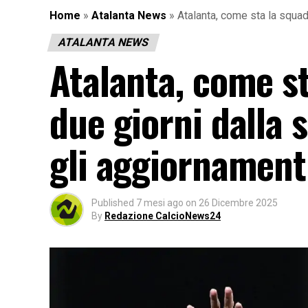
Home
»
Atalanta News
»
Atalanta, come sta la squadr
ATALANTA NEWS
Atalanta, come st
due giorni dalla s
gli aggiornament
Published
7 mesi ago
on
26 Dicembre 2025
By
Redazione CalcioNews24