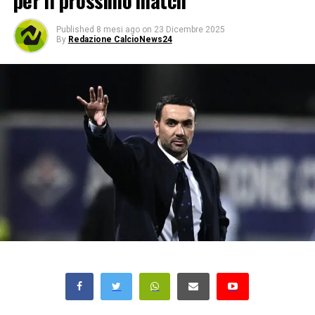
per il prossimo match
Published
8 mesi ago
on
23 Dicembre 2025
By
Redazione CalcioNews24