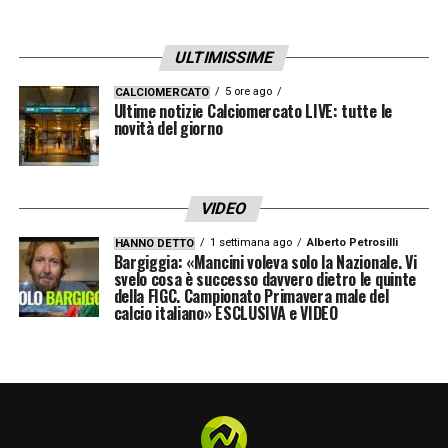
contributo. La sfida contro l’Inter avrà un
significato speciale anche sul piano emotivo:
ULTIMISSIME
da ex di turno, il croato vorrà sicuramente
lasciare il segno in una gara che può
5 ore ago
CALCIOMERCATO
Ultime notizie Calciomercato LIVE: tutte le
indirizzare il cammino dell’
novità del giorno
Atalanta
nella
corsa alle posizioni di vertice.
Il rientro del numero 88 rappresenta quindi
VIDEO
una notizia fondamentale per Palladino, che
1 settimana ago
Alberto Petrosilli
HANNO DETTO
Bargiggia: «Mancini voleva solo la Nazionale. Vi
potrà preparare il big match con maggiore
svelo cosa è successo davvero dietro le quinte
della FIGC. Campionato Primavera male del
serenità. Contro un avversario di altissimo
calcio italiano» ESCLUSIVA e VIDEO
livello, l’
Atalanta
avrà bisogno di esperienza,
qualità e spirito di sacrificio: caratteristiche
che Pasalic incarna perfettamente e che
potrebbero fare la differenza in una