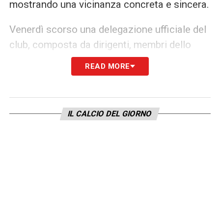
mostrando una vicinanza concreta e sincera.
Venerdì scorso una delegazione ufficiale del
club, composta da dirigenti, membri dello
staff tecnico e alcuni compagni di squadra,
READ MORE
ha raggiunto Pasalic direttamente in Croazia
per esprimergli solidarietà e affetto. Un
gesto che testimonia il forte legame che da
IL CALCIO DEL GIORNO
anni caratterizza l’ambiente
Atalanta
,
spesso indicato come modello di coesione e
rispetto dei valori umani oltre che sportivi.
Ora, superato il momento più difficile, Pasalic
è tornato a Zingonia con grande
determinazione e voglia di dare il proprio