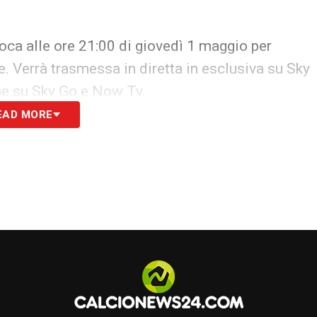
ioca alle ore 21:00 di giovedì 1 maggio per
e. Verrà trasmessa in diretta in esclusiva su Sky
he su Sky Go e Now Tv.
EAD MORE
S