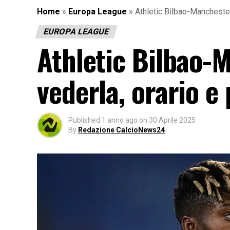
Home
»
Europa League
»
Athletic Bilbao-Manchester
EUROPA LEAGUE
Athletic Bilbao-
vederla, orario e
Published
1 anno ago
on
30 Aprile 2025
By
Redazione CalcioNews24