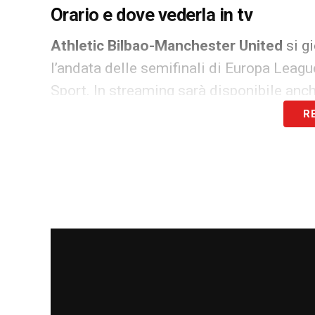
Orario e dove vederla in tv
Athletic Bilbao-Manchester United
si g
l’andata delle semifinali di Europa Leagu
Sport. In streaming sarà disponibile anc
R
LA PLAYLIST DELLE NOSTRE TOP NEW