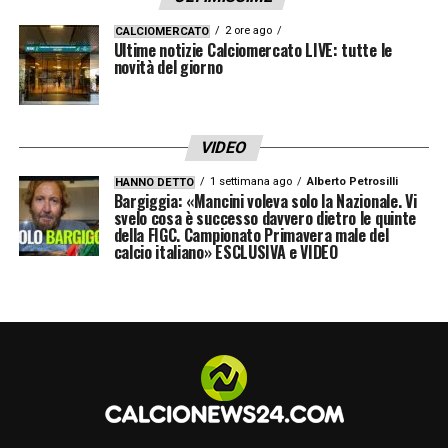
2 ore ago
CALCIOMERCATO
DZEKO
– «Ha bisogno di continuità, non lo
Ultime notizie Calciomercato LIVE: tutte le
novità del giorno
puoi far entrare dieci minuti o comunque
giudicarlo per una partita. Va visto nel lungo.
Le difficoltà c’erano anche in Turchia… Ha
VIDEO
segnato tanti gol, ma in 30 gare».
1 settimana ago
Alberto Petrosilli
HANNO DETTO
Bargiggia: «Mancini voleva solo la Nazionale. Vi
svelo cosa è successo davvero dietro le quinte
PISA-FIORENTINA
– «Complicata, perché il
della FIGC. Campionato Primavera male del
Pisa è tosto. A Napoli ha fatto una
calcio italiano» ESCLUSIVA e VIDEO
prestazione importante. Tutti pensavano che
per gli azzurri sarebbe stata una
passeggiata, invece le partite vanno giocate
attentamente».
LA PLAYLIST DELLE NOSTRE TOP NEWS