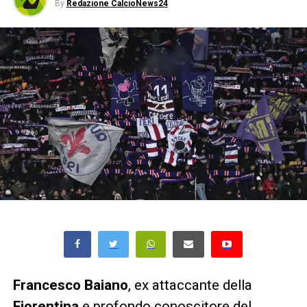
By
Redazione CalcioNews24
Francesco Baiano
, ex attaccante della
Fiorentina
e profondo conoscitore del