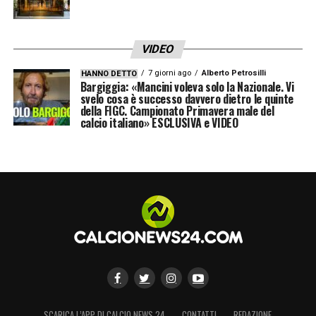
VIDEO
7 giorni ago
Alberto Petrosilli
HANNO DETTO
Bargiggia: «Mancini voleva solo la Nazionale. Vi
svelo cosa è successo davvero dietro le quinte
della FIGC. Campionato Primavera male del
calcio italiano» ESCLUSIVA e VIDEO
SCARICA L’APP DI CALCIO NEWS 24
CONTATTI
REDAZIONE