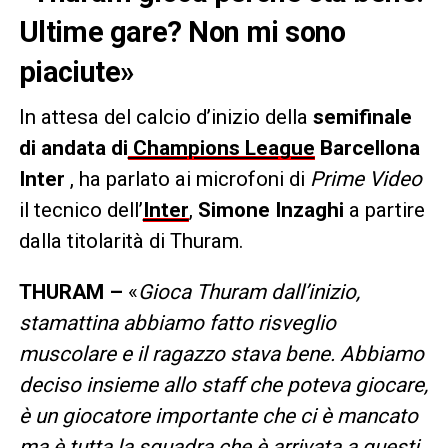
Ultime gare? Non mi sono
piaciute»
In attesa del calcio d’inizio della
semifinale
di andata di
Champions League
Barcellona
Inter
,
ha parlato ai microfoni di
Prime Video
il tecnico dell’
Inter
,
Simone Inzaghi
a partire
dalla titolarità di Thuram.
THURAM –
«
Gioca Thuram dall’inizio,
stamattina abbiamo fatto risveglio
muscolare e il ragazzo stava bene. Abbiamo
deciso insieme allo staff che poteva giocare,
è un giocatore importante che ci è mancato
ma è tutta la squadra che è arrivata a questi