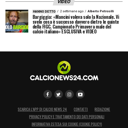
VIDEO
2 settimane ago
Alberto Petrosilli
HANNO DETTO
Bargiggia: «Mancini voleva solo la Nazionale. Vi
svelo cosa è successo davvero dietro le quinte
della FIGC. Campionato Primavera male del
calcio italiano» ESCLUSIVA e VIDEO
SCARICA L’APP DI CALCIO NEWS 24
CONTATTI
REDAZIONE
PRIVACY POLICY E TRATTAMENTO DEI DATI PERSONALI
INFORMATIVA ESTESA SUI COOKIE (COOKIE POLICY)