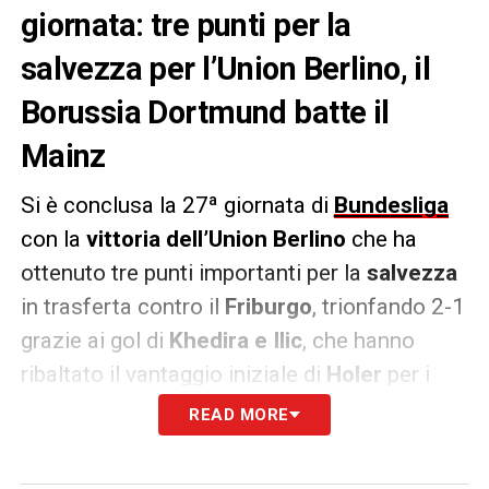
giornata: tre punti per la
salvezza per l’Union Berlino, il
Borussia Dortmund batte il
Mainz
Si è conclusa la 27ª giornata di
Bundesliga
con la
vittoria dell’Union Berlino
che ha
ottenuto tre punti importanti per la
salvezza
in trasferta contro il
Friburgo
, trionfando 2-1
grazie ai gol di
Khedira e Ilic
, che hanno
ribaltato il vantaggio iniziale di
Holer
per i
padroni di casa. Nel match tra
Borussia
READ MORE
Dortmund e Mainz
, i gialloneri hanno vinto
3-1
, con
Beier
autore di una doppietta,