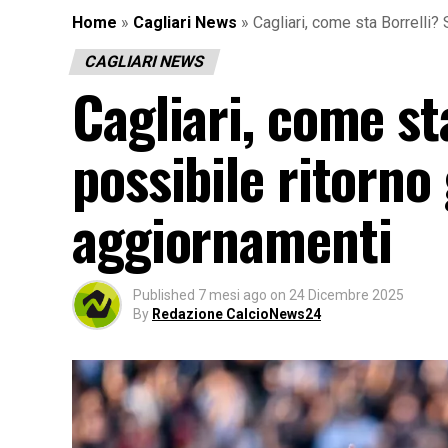
Home
»
Cagliari News
»
Cagliari, come sta Borrelli? 
CAGLIARI NEWS
Cagliari, come sta
possibile ritorno 
aggiornamenti
Published
7 mesi ago
on
24 Dicembre 2025
By
Redazione CalcioNews24