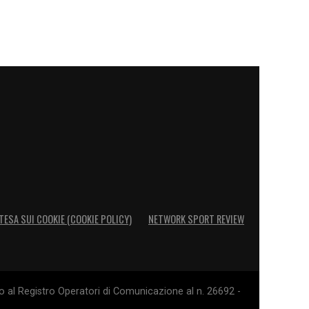
TESA SUI COOKIE (COOKIE POLICY)
NETWORK SPORT REVIEW
o al Registro Operatori di Comunicazione al n. 26692 -