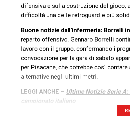
difensiva e sulla costruzione del gioco, 
difficoltà una delle retroguardie più sol
Buone notizie dall’infermeria: Borrelli 
reparto offensivo. Gennaro Borrelli conti
lavoro con il gruppo, confermando i progr
convocazione per la gara di sabato appar
per Pisacane, che potrebbe così contare 
alternative negli ultimi metri.
LEGGI ANCHE –
Ultime Notizie Serie A:
campionato italiano
R
LA PLAYLIST DELLE NOSTRE TOP NEW