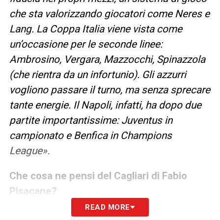
che sta valorizzando giocatori come Neres e
Lang. La Coppa Italia viene vista come
un’occasione per le seconde linee:
Ambrosino, Vergara, Mazzocchi, Spinazzola
(che rientra da un infortunio). Gli azzurri
vogliono passare il turno, ma senza sprecare
tante energie. Il Napoli, infatti, ha dopo due
partite importantissime: Juventus in
campionato e Benfica in Champions
League».
Che cosa ne pensi del Cagliari di Fabio
Pisacane?
READ MORE
«
Quella rossoblù è una buona squadra, visto