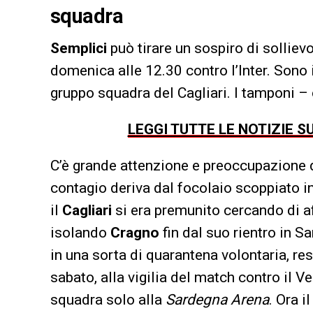
squadra
Semplici
può tirare un sospiro di solliev
domenica alle 12.30 contro l’Inter. Sono in
gruppo squadra del Cagliari. I tamponi –
LEGGI TUTTE LE NOTIZIE S
C’è grande attenzione e preoccupazione d
contagio deriva dal focolaio scoppiato i
il
Cagliari
si era premunito cercando di a
isolando
Cragno
fin dal suo rientro in Sa
in una sorta di quarantena volontaria, re
sabato, alla vigilia del match contro il V
squadra solo alla
Sardegna Arena
. Ora i