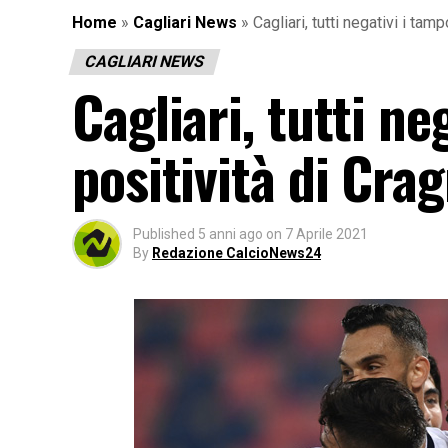
Home
»
Cagliari News
»
Cagliari, tutti negativi i tam
CAGLIARI NEWS
Cagliari, tutti ne
positività di Cra
Published
5 anni ago
on
7 Aprile 2021
By
Redazione CalcioNews24