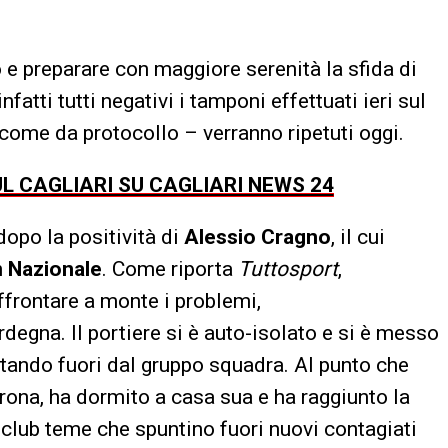
o e preparare con maggiore serenità la sfida di
fatti tutti negativi i tamponi effettuati ieri sul
 come da protocollo – verranno ripetuti oggi.
UL CAGLIARI SU CAGLIARI NEWS 24
opo la positività di
Alessio Cragno
, il cui
n
Nazionale
. Come riporta
Tuttosport
,
ffrontare a monte i problemi,
rdegna. Il portiere si è auto-isolato e si è messo
stando fuori dal gruppo squadra. Al punto che
erona, ha dormito a casa sua e ha raggiunto la
l club teme che spuntino fuori nuovi contagiati