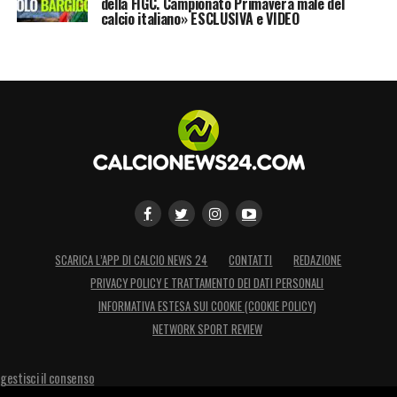
della FIGC. Campionato Primavera male del
calcio italiano» ESCLUSIVA e VIDEO
SCARICA L’APP DI CALCIO NEWS 24
CONTATTI
REDAZIONE
PRIVACY POLICY E TRATTAMENTO DEI DATI PERSONALI
INFORMATIVA ESTESA SUI COOKIE (COOKIE POLICY)
NETWORK SPORT REVIEW
gestisci il consenso