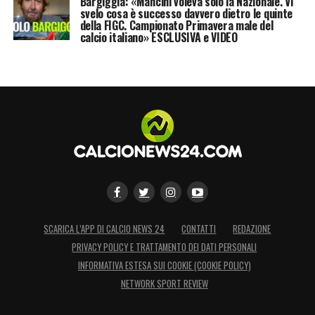
Bargiggia: «Mancini voleva solo la Nazionale. Vi
svelo cosa è successo davvero dietro le quinte
della FIGC. Campionato Primavera male del
calcio italiano» ESCLUSIVA e VIDEO
SCARICA L’APP DI CALCIO NEWS 24
CONTATTI
REDAZIONE
PRIVACY POLICY E TRATTAMENTO DEI DATI PERSONALI
INFORMATIVA ESTESA SUI COOKIE (COOKIE POLICY)
NETWORK SPORT REVIEW