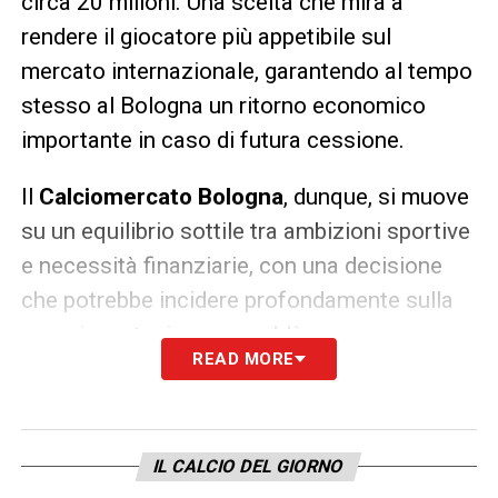
circa 20 milioni. Una scelta che mira a
rendere il giocatore più appetibile sul
mercato internazionale, garantendo al tempo
stesso al Bologna un ritorno economico
importante in caso di futura cessione.
Il
Calciomercato Bologna
, dunque, si muove
su un equilibrio sottile tra ambizioni sportive
e necessità finanziarie, con una decisione
che potrebbe incidere profondamente sulla
prossima stagione rossoblù.
READ MORE
QUI:
TUTTE LE ULTIME NOTIZIE DI SERIE A
LA PLAYLIST DELLE NOSTRE TOP NEWS
IL CALCIO DEL GIORNO