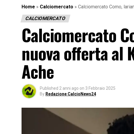
Home
»
Calciomercato
»
Calciomercato Como, larian
CALCIOMERCATO
Calciomercato Co
nuova offerta al 
Ache
Published
2 anni ago
on
3 Febbraio 2025
By
Redazione CalcioNews24