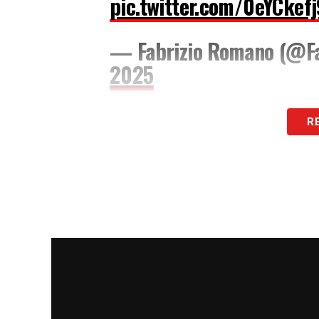
pic.twitter.com/0eYCkef
— Fabrizio Romano (@F
2025
Come riportato da
Fabrizio Romano
, le 
R
trasferimento:
10 milioni di euro ai tede
anni e mezzo.
LA PLAYLIST DELLE NOSTRE TOP NEW