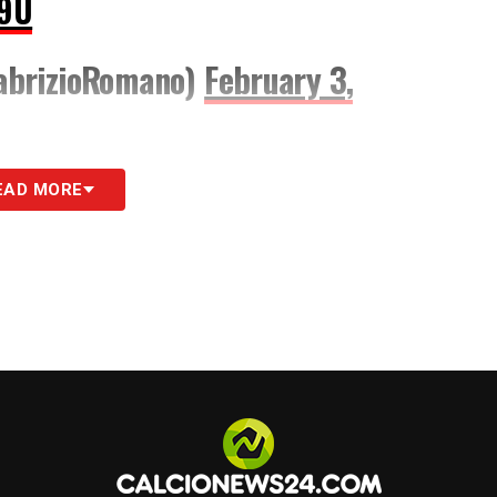
j9U
abrizioRomano)
February 3,
due squadre avrebbero trovato un’intesa per il
EAD MORE
schi
e per l’attaccante 26enne un
contratto di 3
S