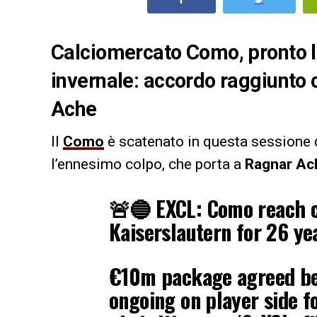
Calciomercato Como, pronto l
invernale: accordo raggiunto 
Ache
Il
Como
è scatenato in questa sessione d
l’ennesimo colpo, che porta a
Ragnar Ac
🚨🔵 EXCL: Como reach c
Kaiserslautern for 26 ye
€10m package agreed be
ongoing on player side fo