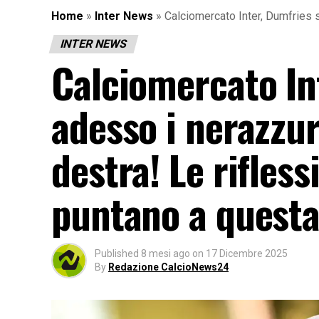
Home
»
Inter News
»
Calciomercato Inter, Dumfries s
INTER NEWS
Calciomercato Int
adesso i nerazzur
destra! Le rifless
puntano a questa
Published
8 mesi ago
on
17 Dicembre 2025
By
Redazione CalcioNews24