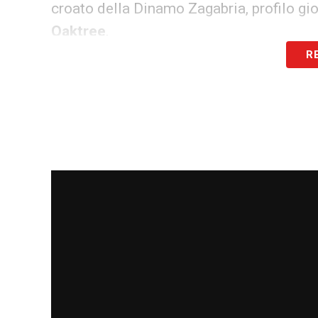
croato della Dinamo Zagabria, profilo giov
Oaktree
.
R
Lo stop di Dumfries ha quindi anticipato r
potrebbe regalare novità a destra già ne
LA PLAYLIST DELLE NOSTRE TOP NEW