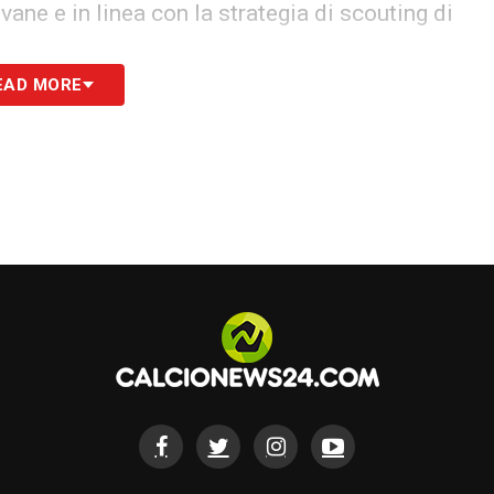
ane e in linea con la strategia di scouting di
EAD MORE
iflessioni già in corso: il
calciomercato Inter
lle prossime settimane.
S