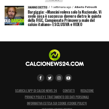
1 settimana ago
Alberto Petrosilli
HANNO DETTO
Bargiggia: «Mancini voleva solo la Nazionale. Vi
svelo cosa è successo davvero dietro le quinte
della FIGC. Campionato Primavera male del
calcio italiano» ESCLUSIVA e VIDEO
SCARICA L’APP DI CALCIO NEWS 24
CONTATTI
REDAZIONE
PRIVACY POLICY E TRATTAMENTO DEI DATI PERSONALI
INFORMATIVA ESTESA SUI COOKIE (COOKIE POLICY)