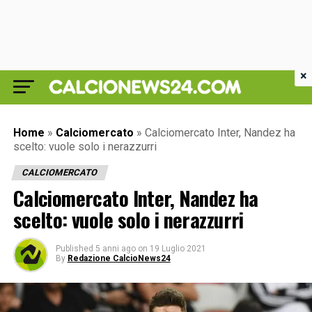
×
Home
»
Calciomercato
»
Calciomercato Inter, Nandez ha
scelto: vuole solo i nerazzurri
CALCIOMERCATO
Calciomercato Inter, Nandez ha
scelto: vuole solo i nerazzurri
Published
5 anni ago
on
19 Luglio 2021
By
Redazione CalcioNews24