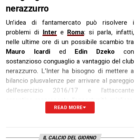
nerazzurro
Un’idea di fantamercato può risolvere i
problemi di
Inter
e
Roma
: si parla, infatti,
nelle ultime ore di un possibile scambio tra
Mauro Icardi
ed
Edin Dzeko
con
sostanzioso conguaglio a vantaggio del club
nerazzurro. L’Inter ha bisogno di mettere a
bilancio plusvalenze per arrivare al pareggio
dell’esercizio 2016/17 e l’attaccante
argentino rappresenta l’opportunità migliore,
READ MORE
visto che può partire per 40 milioni di euro.
Dall’altra parte c’è la Roma, che ha bisogno di
un vero bomber ed è pronta a disfarsi di Edin
IL CALCIO DEL GIORNO
Dzeko, il quale potrebbe raggiungere