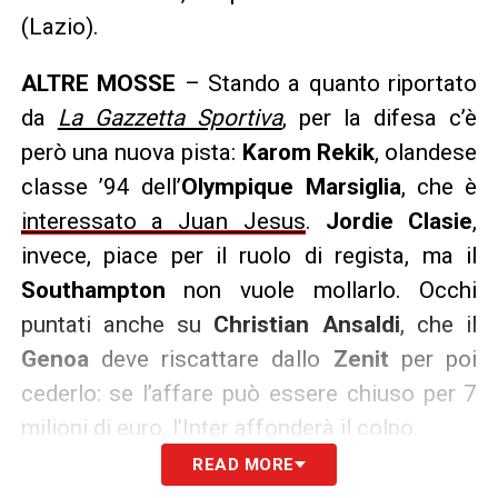
(Lazio).
ALTRE MOSSE
– Stando a quanto riportato
da
La Gazzetta Sportiva
, per la difesa c’è
però una nuova pista:
Karom Rekik
, olandese
classe ’94 dell’
Olympique Marsiglia
, che è
interessato a Juan Jesus
.
Jordie Clasie
,
invece, piace per il ruolo di regista, ma il
Southampton
non vuole mollarlo. Occhi
puntati anche su
Christian Ansaldi
, che il
Genoa
deve riscattare dallo
Zenit
per poi
cederlo: se l’affare può essere chiuso per 7
milioni di euro, l’Inter affonderà il colpo.
READ MORE
LA PLAYLIST DELLE NOSTRE TOP NEWS