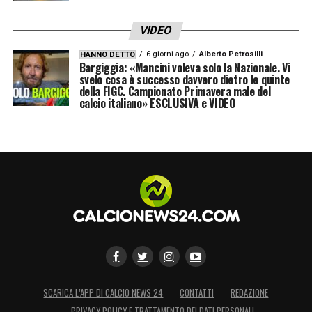
VIDEO
6 giorni ago
Alberto Petrosilli
HANNO DETTO
Bargiggia: «Mancini voleva solo la Nazionale. Vi
svelo cosa è successo davvero dietro le quinte
della FIGC. Campionato Primavera male del
calcio italiano» ESCLUSIVA e VIDEO
SCARICA L’APP DI CALCIO NEWS 24
CONTATTI
REDAZIONE
PRIVACY POLICY E TRATTAMENTO DEI DATI PERSONALI