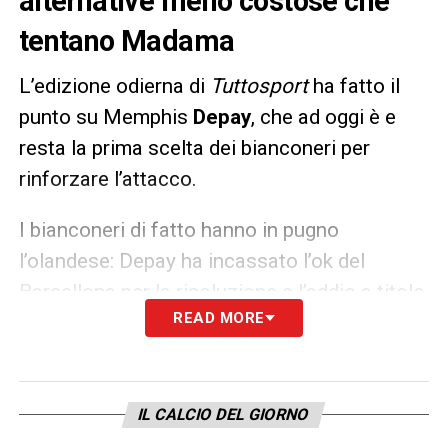
alternative meno costose che
tentano Madama
L’edizione odierna di
Tuttosport
ha fatto il
punto su Memphis
Depay
, che ad oggi è e
resta la prima scelta dei bianconeri per
rinforzare l’attacco.
I bianconeri di fatto hanno in pugno
l’olandese: Depay ha incassato l’ok del
Barcellona per la risoluzione e l’addio a titolo
READ MORE
gratuito. Prima però di mettere sotto
contratto l’attaccante, la Juve vuole valutare
anche profili alternativi e meno costosi come
Milik
del
Marsiglia
e
Arnautovic
del
IL CALCIO DEL GIORNO
Bologna
.