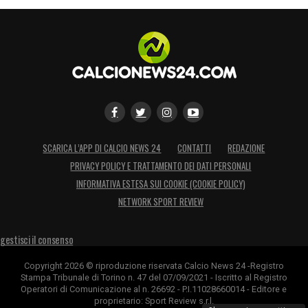
LA PLAYLIST DELLE NOSTRE TOP NEWS
SCARICA L’APP DI CALCIO NEWS 24
CONTATTI
REDAZIONE
PRIVACY POLICY E TRATTAMENTO DEI DATI PERSONALI
INFORMATIVA ESTESA SUI COOKIE (COOKIE POLICY)
NETWORK SPORT REVIEW
gestisci il consenso
Copyright 2026 © riproduzione riservata Calcio News 24 -Registro
Stampa Tribunale di Torino n. 47 del 07/09/2021 - Iscritto al Registro
Operatori di Comunicazione al n. 26692 - P.I.11028660014 - Editore e
proprietario: Sport Review s.r.l.