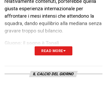
relativamente contenuti, porterebbe quella
giusta esperienza internazionale per
affrontare i mesi intensi che attendono la
squadra, dando equilibrio alla mediana senza
gravare troppo sul bilancio.
Giugno: il sogno è Tonali
READ MORE
Ma la vera novità riguarda il
Calciomercato
Juve
per la prossima estate. Sandro Tonali,
centrocampista del Newcastle e della
IL CALCIO DEL GIORNO
Nazionale italiana, è diventato l’obiettivo
“monstre” per la Juve, con l’intenzione di
costruire una squadra che possa competere
ad altissimi livelli nelle stagioni future.
Baiocchini ha confermato che, sebbene