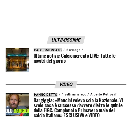
Tonali non possa essere preso a gennaio, la
Juventus sta già lavorando su una trattativa
che potrebbe culminare in un colpo da
novanta a giugno. Secondo il giornalista, si
ULTIMISSIME
parla più di un “corteggiamento” che di una
6 ore ago
CALCIOMERCATO
vera e propria trattativa, ma l’interesse da
Ultime notizie Calciomercato LIVE: tutte le
novità del giorno
parte dei bianconeri è forte e concreto.
Spalletti, che conosce bene Tonali e lo
considera un giocatore ideale per il suo
VIDEO
sistema di gioco, potrebbe finalmente riunirsi
1 settimana ago
Alberto Petrosilli
HANNO DETTO
Bargiggia: «Mancini voleva solo la Nazionale. Vi
con il giovane centrocampista, con la Juve
svelo cosa è successo davvero dietro le quinte
pronta a fare un’offerta per riportarlo in
della FIGC. Campionato Primavera male del
calcio italiano» ESCLUSIVA e VIDEO
Italia.