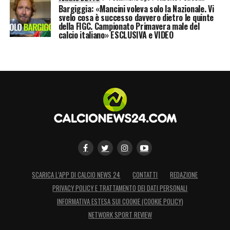
Bargiggia: «Mancini voleva solo la Nazionale. Vi
svelo cosa è successo davvero dietro le quinte
della FIGC. Campionato Primavera male del
calcio italiano» ESCLUSIVA e VIDEO
SCARICA L’APP DI CALCIO NEWS 24
CONTATTI
REDAZIONE
PRIVACY POLICY E TRATTAMENTO DEI DATI PERSONALI
INFORMATIVA ESTESA SUI COOKIE (COOKIE POLICY)
NETWORK SPORT REVIEW