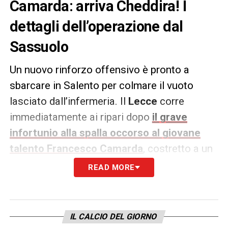
Camarda: arriva Cheddira! I
dettagli dell’operazione dal
Sassuolo
Un nuovo rinforzo offensivo è pronto a
sbarcare in Salento per colmare il vuoto
lasciato dall’infermeria. Il
Lecce
corre
immediatamente ai ripari dopo
il grave
infortunio alla spalla occorso al giovane
talento Francesco Camarda
, costretto a un
lungo stop, e chiude l’operazione per portare
READ MORE
in giallorosso
Walid Cheddira
. Secondo
quanto riportato dall’esperto di mercato
Gianluca Di Marzio
, il club pugliese ha
IL CALCIO DEL GIORNO
raggiunto un accordo totale con il
Napoli
,