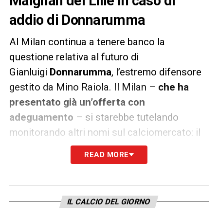
Maignan del Lille in caso di
addio di Donnarumma
Al Milan continua a tenere banco la
questione relativa al futuro di
Gianluigi
Donnarumma
, l’estremo difensore
gestito da Mino Raiola. Il Milan –
che ha
presentato già un’offerta con
adeguamento
– si starebbe tutelando
monitorando altri nomi sul calciomercato: il
più quotato è quello di
Mike Maignan
,
READ MORE
portiere del
Lille
messosi in evidenza
nell’ultima stagione in Ligue 1.
Nato in Cayenne ma naturalizzato
IL CALCIO DEL GIORNO
francese,
Maignan
, è un classe ’95 in