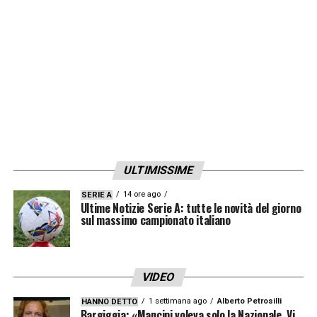
scadenza di contratto con il suo attuale club
nel 2022.
LA PLAYLIST DELLE NOSTRE TOP NEWS
ULTIMISSIME
14 ore ago
SERIE A
Ultime Notizie Serie A: tutte le novità del giorno
sul massimo campionato italiano
VIDEO
1 settimana ago
Alberto Petrosilli
HANNO DETTO
Bargiggia: «Mancini voleva solo la Nazionale. Vi