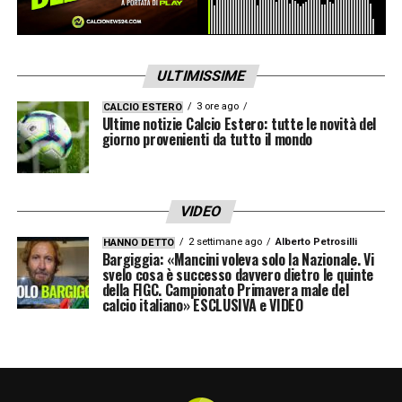
Champions League. Il countdown è iniziato.
Milano si prepara a dare il benvenuto al suo
nuovo campione.
ULTIMISSIME
3 ore ago
CALCIO ESTERO
Ultime notizie Calcio Estero: tutte le novità del
LA PLAYLIST DELLE NOSTRE TOP NEWS
giorno provenienti da tutto il mondo
VIDEO
2 settimane ago
Alberto Petrosilli
HANNO DETTO
Bargiggia: «Mancini voleva solo la Nazionale. Vi
svelo cosa è successo davvero dietro le quinte
della FIGC. Campionato Primavera male del
calcio italiano» ESCLUSIVA e VIDEO