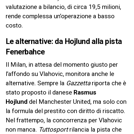
valutazione a bilancio, di circa 19,5 milioni,
rende complessa un’operazione a basso
costo.
Le alternative: da Hojlund alla pista
Fenerbahce
Il Milan, in attesa del momento giusto per
l’affondo su Vlahovic, monitora anche le
alternative. Sempre la
Gazzetta
riporta che è
stato proposto il danese
Rasmus
Hojlund
del Manchester United, ma solo con
la formula del prestito con diritto di riscatto.
Nel frattempo, la concorrenza per Vlahovic
non manca.
Tuttosport
rilancia la pista che