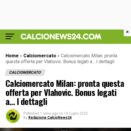
×
Home
»
Calciomercato
»
Calciomercato Milan: pronta
questa offerta per Vlahovic. Bonus legati a… I dettagli
CALCIOMERCATO
Calciomercato Milan: pronta questa
offerta per Vlahovic. Bonus legati
a… I dettagli
Published
1 anno ago
on
19 Luglio 2025
By
Redazione CalcioNews24