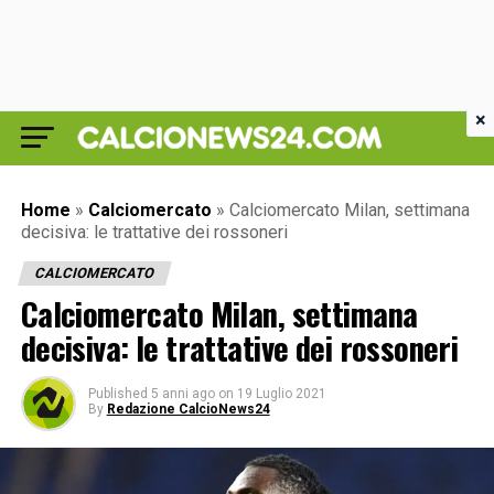
×
Home
»
Calciomercato
»
Calciomercato Milan, settimana
decisiva: le trattative dei rossoneri
CALCIOMERCATO
Calciomercato Milan, settimana
decisiva: le trattative dei rossoneri
Published
5 anni ago
on
19 Luglio 2021
By
Redazione CalcioNews24