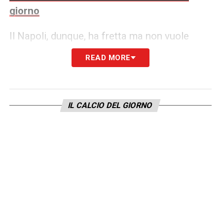
giorno
Il Napoli, dunque, ha fretta ma non vuole
sbagliare scelta. L’obiettivo è individuare un
READ MORE
profilo che possa essere utile sia
nell’immediato sia in prospettiva, garantendo
qualità, dinamismo e adattabilità al sistema
IL CALCIO DEL GIORNO
di gioco di Antonio Conte.
Mainoo in cima alla lista del
calciomercato Napoli
Tra i nomi più caldi del
calciomercato del
Napoli
spicca quello di Kobbie Mainoo. Il
giovane centrocampista è da mesi nel mirino