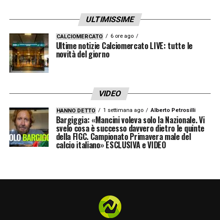
del club e rappresenta il primo obiettivo per
rinforzare la mediana. Un segnale
ULTIMISSIME
significativo è arrivato anche dall’entourage
6 ore ago
CALCIOMERCATO
Ultime notizie Calciomercato LIVE: tutte le
del giocatore: il fratello di Mainoo si è infatti
novità del giorno
esposto pubblicamente, chiedendo al
Manchester United di “liberare” il ragazzo.
VIDEO
Resta da capire se il Napoli riuscirà a
1 settimana ago
Alberto Petrosilli
HANNO DETTO
chiudere l’operazione nei tempi giusti,
Bargiggia: «Mancini voleva solo la Nazionale. Vi
svelo cosa è successo davvero dietro le quinte
considerando la concorrenza e la
della FIGC. Campionato Primavera male del
calcio italiano» ESCLUSIVA e VIDEO
complessità di una trattativa internazionale.
Le alternative monitorate da Manna
Il
calciomercato del Napoli
non ruota però
attorno a un solo nome. Il direttore sportivo