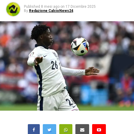
Published
8 mesi ago
on
17 Dicembre 2025
By
Redazione CalcioNews24