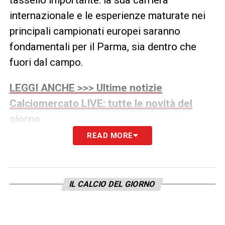
internazionale e le esperienze maturate nei
principali campionati europei saranno
fondamentali per il Parma, sia dentro che
fuori dal campo.
LEGGI ANCHE >>> Ultime notizie
Calciomercato LIVE: tutte le novità del
giorno
READ MORE
Il tecnico Cuesta avrà ora la possibilità di
alternare tra i pali un portiere d’esperienza e i
giovani del vivaio, assicurando maggiore
IL CALCIO DEL GIORNO
competitività al gruppo. Dal punto di vista del
calciomercato del Parma
, questa
operazione mostra la volontà della società di