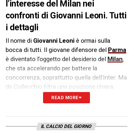
l’interesse del Milan nei
confronti di Giovanni Leoni. Tutti
i dettagli
Il nome di
Giovanni Leoni
è ormai sulla
bocca di tutti. Il giovane difensore del
Parma
è diventato l’oggetto del desiderio del
Milan
,
che sta accelerando per battere la
concorrenza, soprattutto quella dell’Inter. Ma
da Collecchio filtra una posizione chiara:
Leoni non è sul mercato, almeno non a
READ MORE
qualsiasi prezzo. Il club ducale è pienamente
consapevole del valore del classe 2005 e
punta a gestire la trattativa con fermezza e
IL CALCIO DEL GIORNO
strategia, senza farsi schiacciare dalla