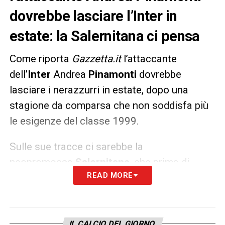
dovrebbe lasciare l’Inter in
estate: la Salernitana ci pensa
Come riporta
Gazzetta.it
l’attaccante
dell’
Inter
Andrea
Pinamonti
dovrebbe
lasciare i nerazzurri in estate, dopo una
stagione da comparsa che non soddisfa più
le esigenze del classe 1999.
Sulle sue tracce ci sarebbe la
neopromossa
Salernitana
, che prima di
READ MORE
tentare l’affondo per l’attaccante nerazzurro
dovrà risolvere la grana societaria. I granata
dovranno anche superare lo scoglio
ingaggio:
Pinamonti
percepisce 2 milioni di
IL CALCIO DEL GIORNO