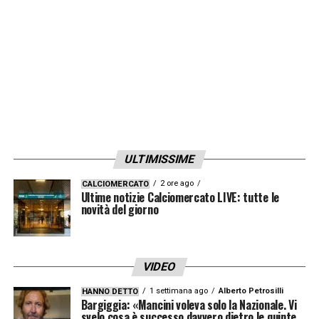
QUI:
TUTTE LE ULTIME NOTIZIE DI SERIE A
LA PLAYLIST DELLE NOSTRE TOP NEWS
ULTIMISSIME
2 ore ago
CALCIOMERCATO
Ultime notizie Calciomercato LIVE: tutte le
novità del giorno
VIDEO
1 settimana ago
Alberto Petrosilli
HANNO DETTO
Bargiggia: «Mancini voleva solo la Nazionale. Vi
svelo cosa è successo davvero dietro le quinte