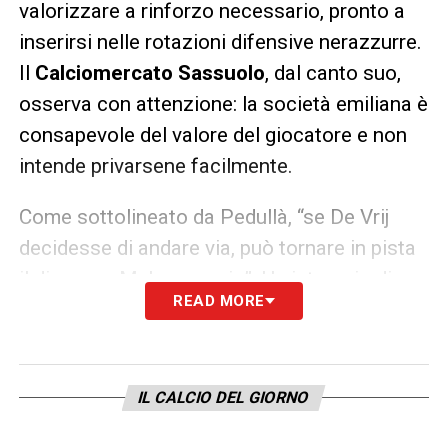
valorizzare a rinforzo necessario, pronto a
inserirsi nelle rotazioni difensive nerazzurre.
Il
Calciomercato Sassuolo
, dal canto suo,
osserva con attenzione: la società emiliana è
consapevole del valore del giocatore e non
intende privarsene facilmente.
Come sottolineato da Pedullà, “se De Vrij
decidesse di andare via, può tornare in pista
il discorso Muharemovic”. Un intreccio di
READ MORE
mercato che potrebbe accendersi
all’improvviso e che rende il
Calciomercato
Sassuolo
uno dei più interessanti da seguire
IL CALCIO DEL GIORNO
nei prossimi mesi, soprattutto sul fronte
delle giovani promesse difensive.