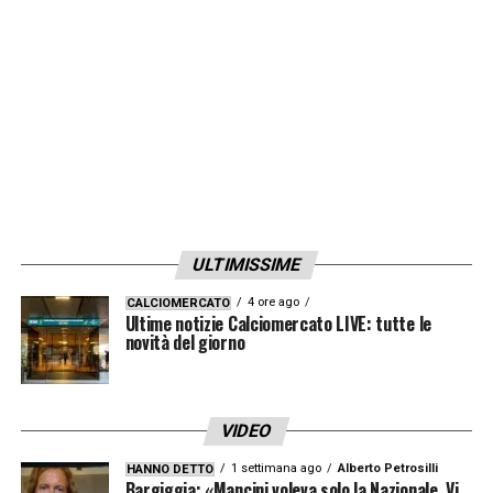
capace di dare sicurezza e tranquillità a tutto
il reparto offensivo. Riparte da Spezia
l’avventura di Petar, pronto a dare il suo
contributo in maglia bianca!»
LA PLAYLIST DELLE NOSTRE TOP NEWS
ULTIMISSIME
4 ore ago
CALCIOMERCATO
Ultime notizie Calciomercato LIVE: tutte le
novità del giorno
VIDEO
1 settimana ago
Alberto Petrosilli
HANNO DETTO
Bargiggia: «Mancini voleva solo la Nazionale. Vi