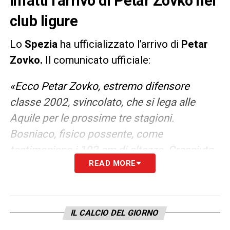
infatti l’arrivo di Petar Zovko nel
club ligure
Lo
Spezia
ha ufficializzato l’arrivo di
Petar
Zovko.
Il comunicato ufficiale:
«Ecco Petar Zovko, estremo difensore
classe 2002, svincolato, che si lega alle
Aquile per le prossime tre stagioni.
Bosniaco, fisico possente, come
testimoniano i 192 cm di altezza. Cresciuto
READ MORE
nel Siroki Brijeg, club della Bosnia –
Erzegovina, viene acquistato nel 2018 dalla
Sampdoria, dove gioca nelle selezioni Under
17, Under 18 e Primavera, conquistando il
IL CALCIO DEL GIORNO
posto da titolare e la fama di ‘Para Rigori’,