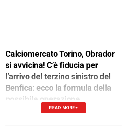
Calciomercato Torino, Obrador
si avvicina! C’è fiducia per
l’arrivo del terzino sinistro del
Benfica: ecco la formula della
possibile operazione
READ MORE
Il Torino continua a muoversi con decisione
sul mercato invernale
per puntellare la