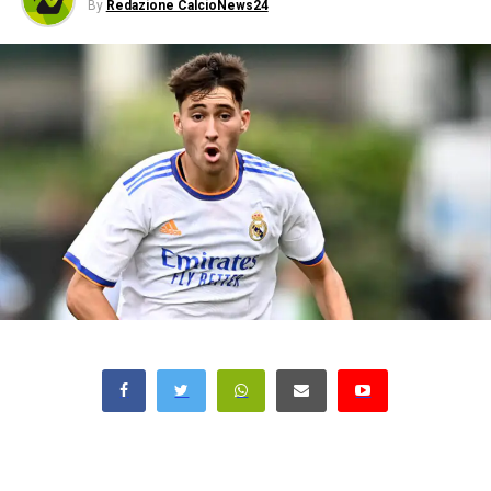
By
Redazione CalcioNews24