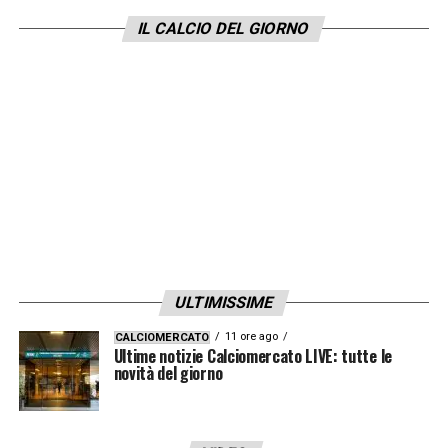
corsia mancina, individuando in Portogallo il
IL CALCIO DEL GIORNO
profilo ideale per le esigenze tattiche della
squadra. Secondo le ultime indiscrezioni
rilanciate dall’esperto
Gianluca Di Marzio
,
cresce sensibilmente l’ottimismo in casa
granata per la chiusura della trattativa che
porta a
Rafa Obrador
. Il club di
Urbano Cairo
sta intensificando i contatti con il
Benfica
per trovare la quadra definitiva, e la
sensazione è che l’intesa tra le parti sia
ULTIMISSIME
ormai vicina, nonostante manchino ancora
11 ore ago
CALCIOMERCATO
alcuni dettagli burocratici.
Ultime notizie Calciomercato LIVE: tutte le
novità del giorno
L’operazione per portare in Serie A il laterale
iberico è stata impostata
sulla base di un