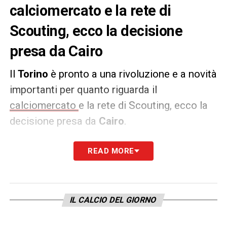
calciomercato e la rete di
Scouting, ecco la decisione
presa da Cairo
Il
Torino
è pronto a una rivoluzione e a novità
importanti per quanto riguarda il
calciomercato
e la rete di Scouting, ecco la
decisione presa da
Cairo
.
Secondo quanto riportato da
Tuttosport
, la
READ MORE
società granata avrebbe infatti trovato
l’accordo con
Pecini
, ex Spezia, e la sua
società di scouting. L’ex ds dei liguri forte di
IL CALCIO DEL GIORNO
un incredibile bagaglio di conoscenze in tutto
il mondo, a capo di una rete eccezionale e