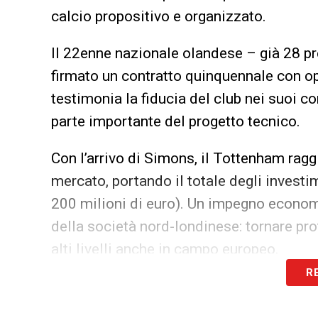
calcio propositivo e organizzato.
Il 22enne nazionale olandese – già 28 pr
firmato un contratto quinquennale con opz
testimonia la fiducia del club nei suoi con
parte importante del progetto tecnico.
Con l’arrivo di Simons, il Tottenham rag
mercato, portando il totale degli investim
200 milioni di euro). Un impegno econom
della società nord-londinese: tornare pr
alti livelli anche in campo europeo.
R
L’innesto dell’ex Lipsia arriva in un mom
all’assenza prolungata di
James Maddis