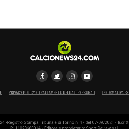
asioni e incidere in zona gol, rappresenta il
e dare nuova linfa alla manovra offensiva.
otrebbe avvenire già nelle prossime giornate di
mento e della condizione fisica. I tifosi degli
landese possa diventare il simbolo di una nuova
S
E
PRIVACY POLICY E TRATTAMENTO DEI DATI PERSONALI
INFORMATIVA ES
4 -Registro Stampa Tribunale di Torino n. 47 del 07/09/2021 - Iscritt
P.I.11028660014 - Editore e proprietario: Sport Review s.r.l.