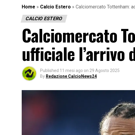
Home
»
Calcio Estero
»
Calciomercato Tottenham: ade
CALCIO ESTERO
Calciomercato T
ufficiale l’arrivo
Published
11 mesi ago
on
29 Agosto 2025
By
Redazione CalcioNews24