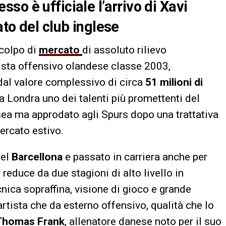
o è ufficiale l’arrivo di Xavi
to del club inglese
colpo di
mercato
di assoluto rilievo
ista offensivo olandese classe 2003,
 dal valore complessivo di circa
51 milioni di
 a Londra uno dei talenti più promettenti del
sea ma approdato agli Spurs dopo una trattativa
ercato estivo.
del
Barcellona
e passato in carriera anche per
è reduce da due stagioni di alto livello in
ica sopraffina, visione di gioco e grande
uartista che da esterno offensivo, qualità che lo
Thomas Frank
, allenatore danese noto per il suo