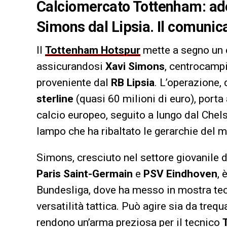
Calciomercato Tottenham: adess
Simons dal Lipsia. Il comunica
Il
Tottenham Hotspur
mette a segno un 
assicurandosi
Xavi Simons
, centrocamp
proveniente dal
RB Lipsia
. L’operazione,
sterline
(quasi 60 milioni di euro), porta
calcio europeo, seguito a lungo dal Chel
lampo che ha ribaltato le gerarchie del m
Simons, cresciuto nel settore giovanile 
Paris Saint-Germain
e
PSV Eindhoven
, 
Bundesliga, dove ha messo in mostra tecn
versatilità tattica. Può agire sia da treq
rendono un’arma preziosa per il tecnico