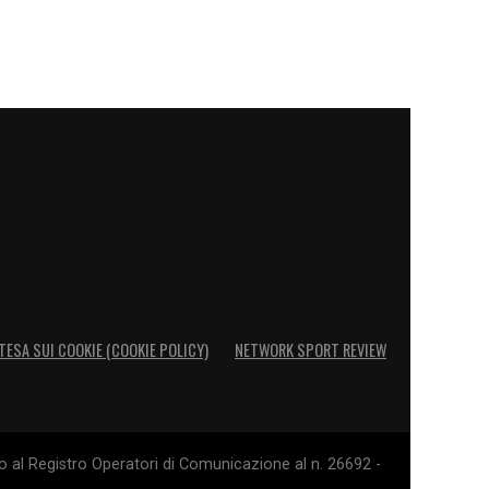
TESA SUI COOKIE (COOKIE POLICY)
NETWORK SPORT REVIEW
o al Registro Operatori di Comunicazione al n. 26692 -