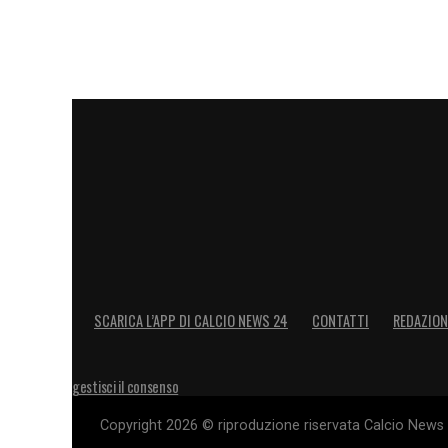
Simons, con la sua capacità di creare occ
profilo ideale per colmare questo vuoto 
Il debutto ufficiale del nuovo numero 7 p
campionato, a seconda dei tempi di inseri
Spurs, intanto, sognano che il talento o
era vincente a Londra.
LA PLAYLIST DELLE NOSTRE TOP NEW
SCARICA L’APP DI CALCIO NEWS 24
CONTATTI
REDAZION
gestisci il consenso
Copyright 2026 © riproduzione riservata Calcio News 2