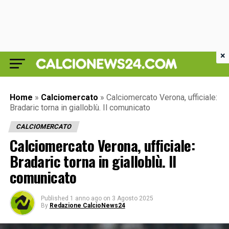
×
Home
»
Calciomercato
»
Calciomercato Verona, ufficiale:
Bradaric torna in gialloblù. Il comunicato
CALCIOMERCATO
Calciomercato Verona, ufficiale:
Bradaric torna in gialloblù. Il
comunicato
Published
1 anno ago
on
3 Agosto 2025
By
Redazione CalcioNews24