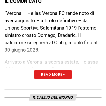
IL COMUNICATO
“Verona – Hellas Verona FC rende noto di
aver acquisito – a titolo definitivo – da
Unione Sportiva Salernitana 1919 l’esterno
sinistro croato Domagoj Bradaric. Il
calciatore si legherà al Club gialloblù fino al
30 giugno 2028.
Arrivato a Verona la scorsa estate, il classe
’99 ha collezionato nella sua prima stagione
READ MORE
italiana 28 presenze in campionato per un
totale di 1.944 minuti giocati, diventando con
il passare dei mesi uno dei perni della
IL CALCIO DEL GIORNO
formazione gialloblù.